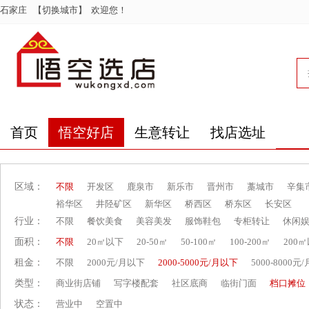
石家庄
【切换城市】
欢迎您！
首页
悟空好店
生意转让
找店选址
区域：
不限
开发区
鹿泉市
新乐市
晋州市
藁城市
辛集
裕华区
井陉矿区
新华区
桥西区
桥东区
长安区
行业：
不限
餐饮美食
美容美发
服饰鞋包
专柜转让
休闲
面积：
不限
20㎡以下
20-50㎡
50-100㎡
100-200㎡
200
租金：
不限
2000元/月以下
2000-5000元/月以下
5000-8000元
类型：
商业街店铺
写字楼配套
社区底商
临街门面
档口摊位
状态：
营业中
空置中